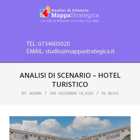
Skip
to
content
Analisi
di
Bilancio
Mappa
Strategica
Primary
-
Navigation
ANALISI DI SCENARIO – HOTEL
software
Menu
TURISTICO
per
BY:
ADMIN
ON:
DICEMBRE 14, 2023
IN:
BLOG
commercialisti