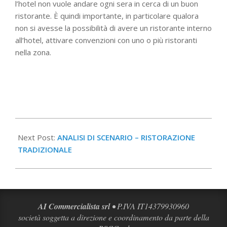
l’hotel non vuole andare ogni sera in cerca di un buon
ristorante. È quindi importante, in particolare qualora
non si avesse la possibilità di avere un ristorante interno
all’hotel, attivare convenzioni con uno o più ristoranti
nella zona.
2023-
12-
Next Post:
ANALISI DI SCENARIO – RISTORAZIONE
14
TRADIZIONALE
AI Commercialista srl
• P.IVA IT14379930960
società soggetta a direzione e coordinamento da parte della